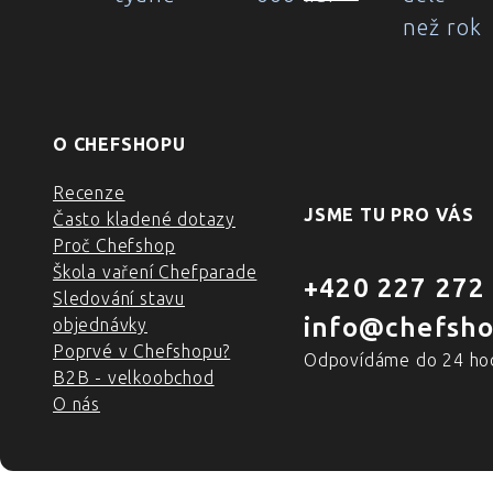
než rok
O CHEFSHOPU
Recenze
JSME TU PRO VÁS
Často kladené dotazy
Proč Chefshop
Škola vaření Chefparade
+420 227 272
Sledování stavu
info@chefsho
objednávky
Poprvé v Chefshopu?
Odpovídáme do 24 ho
B2B - velkoobchod
O nás