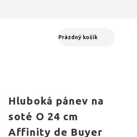
Prázdný košík
Nákupní košík
Hluboká pánev na
soté O 24 cm
Affinity de Buyer