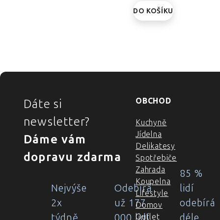
DO KOŠÍKU
ZÁPATÍ
OBCHOD
Dáte si
newsletter?
Kuchyně
Jídelna
Dáme vám
Delikatesy
dopravu zdarma
Spotřebiče
Zahrada
85 %
Koupelna
Nejvýše
Odebírá
lidí
Lifestyle
2x
už 177
odebírá
Domov
týdně
000 lidí
déle
Outlet