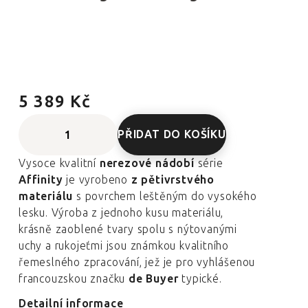
5 389 Kč
PŘIDAT DO KOŠÍKU
Vysoce kvalitní
nerezové nádobí
série
Affinity
je vyrobeno
z pětivrstvého
materiálu
s povrchem leštěným do vysokého
lesku. Výroba z jednoho kusu materiálu,
krásně zaoblené tvary spolu s nýtovanými
uchy a rukojeťmi jsou známkou kvalitního
řemeslného zpracování, jež je pro vyhlášenou
francouzskou značku
de Buyer
typické.
Detailní informace