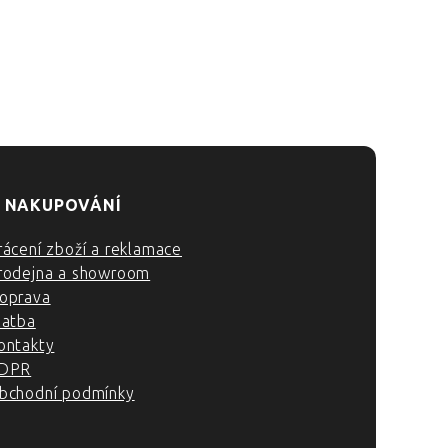
 NAKUPOVÁNÍ
rácení zboží a reklamace
rodejna a showroom
oprava
latba
ontakty
DPR
bchodní podmínky