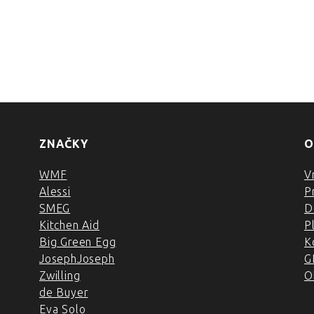
ZNAČKY
O
WMF
V
Alessi
P
SMEG
D
Kitchen Aid
P
Big Green Egg
K
JosephJoseph
G
Zwilling
O
de Buyer
Eva Solo