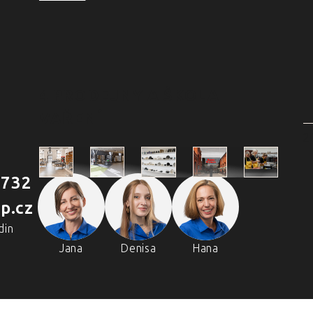
4 PRODEJNY A ŠKOLA
VAŘENÍ
2
 732
Škola
p.cz
Praha
Praha
Outlet
Brno
vaření
Holešovická
Retail Park
Praha
Náměstí
din
Chefpa
tržnice
Štěrboholy
Svobody
Volta
Jana
Denisa
Hana
Holešovi
Real
tržnice
Zličín