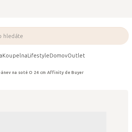
a
Koupelna
Lifestyle
Domov
Outlet
ánev na soté O 24 cm Affinity de Buyer