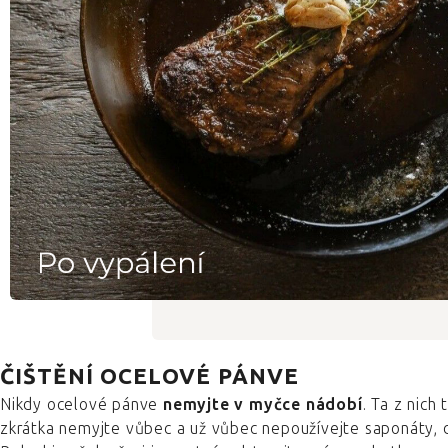
ČIŠTĚNÍ OCELOVÉ PÁNVE
Nikdy ocelové pánve
nemyjte v myčce nádobí
. Ta z nich
zkrátka nemyjte vůbec a už vůbec nepoužívejte saponáty, d