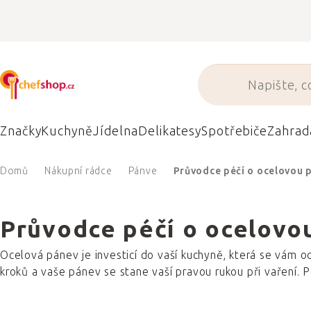
Přejít
na
obsah
Značky
Kuchyně
Jídelna
Delikatesy
Spotřebiče
Zahrad
Domů
Nákupní rádce
Pánve
Průvodce péčí o ocelovou pá
Průvodce péčí o ocelovou 
Ocelová pánev je investicí do vaší kuchyně, která se vám od
kroků a vaše pánev se stane vaší pravou rukou při vaření. P