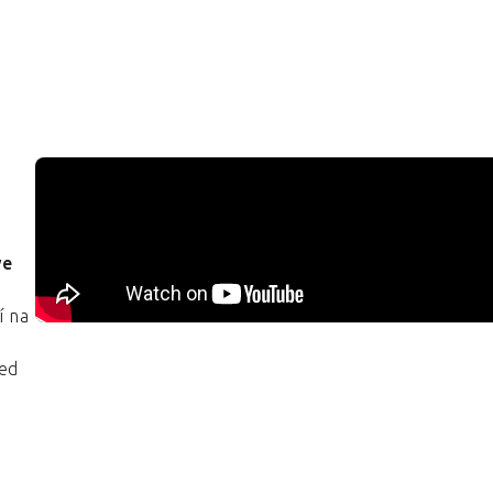
ve
í na
řed