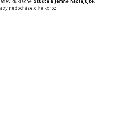
 pánev důkladně
osušte a jemně naolejujte
.
 aby nedocházelo ke korozi.