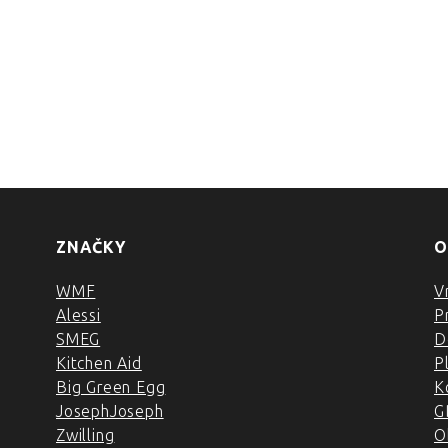
?
ZNAČKY
O
WMF
V
Alessi
P
SMEG
D
Kitchen Aid
P
Big Green Egg
K
JosephJoseph
G
Zwilling
O