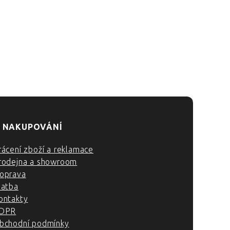
 NAKUPOVÁNÍ
rácení zboží a reklamace
rodejna a showroom
oprava
latba
ontakty
DPR
bchodní podmínky