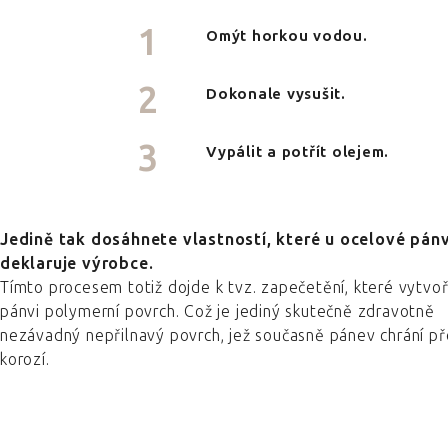
Omýt horkou vodou.
Dokonale vysušit.
Vypálit a potřít olejem.
Jedině tak dosáhnete vlastností, které u ocelové pán
deklaruje výrobce.
Tímto procesem totiž dojde k tvz. zapečetění, které vytvoř
pánvi polymerní povrch. Což je jediný skutečně zdravotně
nezávadný nepřilnavý povrch, jež současně pánev chrání p
korozí.