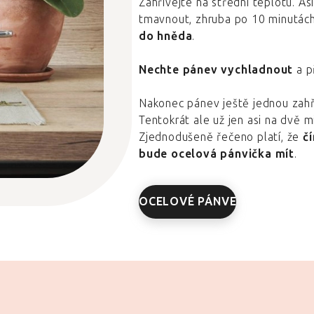
Zahřívejte na střední teplotu. A
tmavnout, zhruba po 10 minutách
do hněda
.
Nechte pánev vychladnout
a p
Nakonec pánev ještě jednou zahře
Tentokrát ale už jen asi na dvě 
Zjednodušeně řečeno platí, že
č
bude ocelová pánvička mít
.
OCELOVÉ PÁNVE