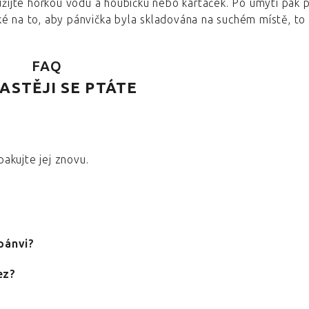
oužijte horkou vodu a houbičku nebo kartáček. Po umytí pak
é na to, aby pánvička byla skladována na suchém místě, to
FAQ
ASTĚJI SE PTÁTE
akujte jej znovu.
 pánvi?
ez?