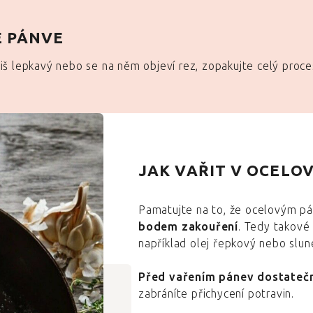
É PÁNVE
íliš lepkavý nebo se na něm objeví rez, zopakujte celý proc
JAK VAŘIT V OCELO
Pamatujte na to, že ocelovým p
bodem zakouření
. Tedy takové 
například olej řepkový nebo slun
Před vařením pánev dostatečn
zabráníte přichycení potravin.