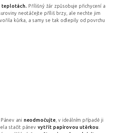
h teplotách.
Přílišný žár způsobuje přichycení a
roviny neotáčejte příliš brzy, ale nechte jim
vořila kůrka, a samy se tak odlepily od povrchu
. Pánev ani
neodmočujte
, v ideálním případě ji
cela stačit pánev
vytřít papírovou utěrkou
.