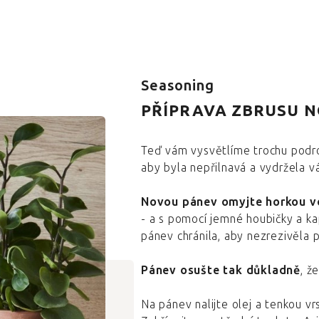
Seasoning
PŘÍPRAVA ZBRUSU 
Teď vám vysvětlíme trochu podrob
aby byla nepřilnavá a vydržela vá
Novou pánev omyjte horkou 
- a s pomocí jemné houbičky a ka
pánev chránila, aby nezrezivěla p
Pánev osušte tak důkladně
, ž
Na pánev nalijte olej a tenkou vr