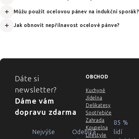
Můžu použít ocelovou pánev na indukční sporák
Jak obnovit nepřilnavost ocelové pánve?
ZÁPATÍ
OBCHOD
Dáte si
newsletter?
Kuchyně
Jídelna
Dáme vám
Delikatesy
dopravu zdarma
Spotřebiče
Zahrada
85 %
Koupelna
Nejvýše
Odebírá
lidí
Lifestyle