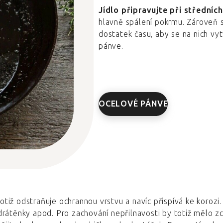
Jídlo připravujte při středníc
hlavně spálení pokrmu. Zároveň su
dostatek času, aby se na nich vyt
pánve.
OCELOVÉ PÁNVE
 totiž odstraňuje ochrannou vrstvu a navíc přispívá ke korozi
rátěnky apod. Pro zachování nepřilnavosti by totiž mělo z