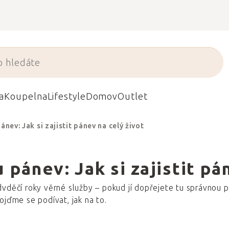
a
Koupelna
Lifestyle
Domov
Outlet
nev: Jak si zajistit pánev na celý život
pánev: Jak si zajistit pá
vděčí roky věrné služby – pokud jí dopřejete tu správnou pé
ojďme se podívat, jak na to.