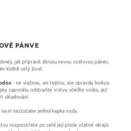
NOVÉ PÁNVE
něji, jak připravit zbrusu novou ocelovou pánev,
m klidně celý život.
vodou
- ne vlažnou, ani teplou, ale opravdu horkou
pky saponátu odstraňte vrstvu včelího vosku, jež
ři skladování.
e na ní nezůstane jediná kapka vody.
stvu rozprostřete po celé její ploše včetně okrajů.