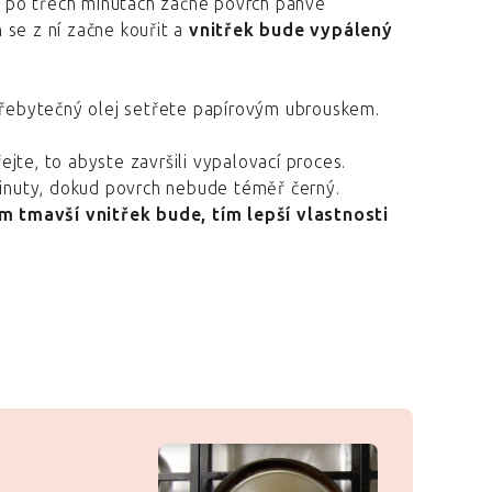
si po třech minutách začne povrch pánve
 se z ní začne kouřit a
vnitřek bude vypálený
řebytečný olej setřete papírovým ubrouskem.
jte, to abyste završili vypalovací proces.
minuty, dokud povrch nebude téměř černý.
ím tmavší vnitřek bude, tím lepší vlastnosti