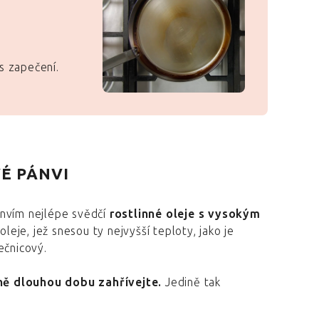
es zapečení.
VÉ PÁNVI
ánvím nejlépe svědčí
rostlinné oleje s vysokým
oleje, jež snesou ty nejvyšší teploty, jako je
ečnicový.
ě dlouhou dobu zahřívejte.
Jedině tak