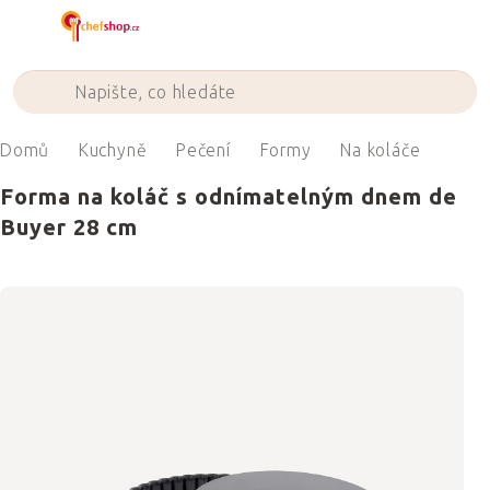
Přejít
na
obsah
Domů
Kuchyně
Pečení
Formy
Na koláče
Forma na koláč s odnímatelným dnem de
Buyer 28 cm