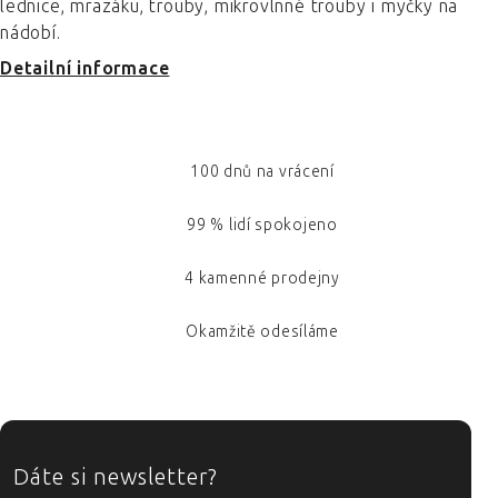
lednice, mrazáku, trouby, mikrovlnné trouby i myčky na
nádobí.
Detailní informace
100 dnů na vrácení
99 % lidí spokojeno
4 kamenné prodejny
Okamžitě odesíláme
ZÁPATÍ
Dáte si newsletter?