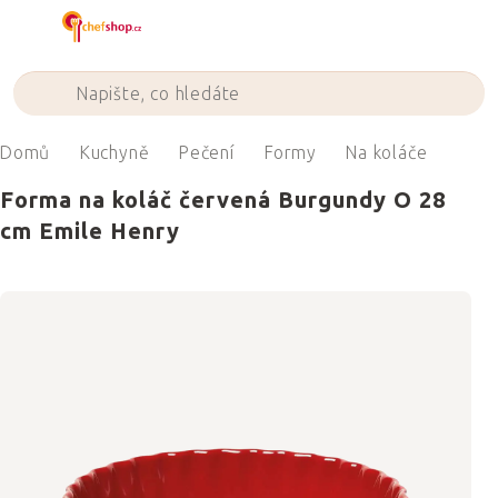
Přejít
na
obsah
Domů
Kuchyně
Pečení
Formy
Na koláče
Forma na koláč červená Burgundy O 28
cm Emile Henry