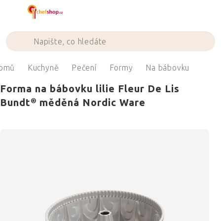
Přejít
na
obsah
omů
Kuchyně
Pečení
Formy
Na bábovku
Forma na bábovku lilie Fleur De Lis
Bundt® měděná Nordic Ware