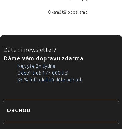
Okamžitě odesíláme
ZÁPATÍ
Dáte si newsletter?
Dáme vám dopravu zdarma
Nejvýše 2x týdně
Odebírá už 177 000 lidí
85 % lidí odebírá déle než rok
OBCHOD