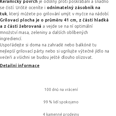
Keramický povrch
je odolný proti poškrábání a snadno
se čistí. Určitě oceníte i
odnímatelný zásobník na
tuk
, který můžete po grilování umýt v myčce na nádobí.
Grilovací plocha je o průměru 41 cm, z části hladká
a z části žebrovaná
a vejde se na ní optimální
množství masa, zeleniny a dalších oblíbených
ingrediencí.
Uspořádejte si doma na zahradě nebo balkóně tu
nejlepší grilovací párty nebo si ugrilujte výtečné jídlo na
večeři a všichni se budou ještě dlouho olizovat.
Detailní informace
100 dnů na vrácení
99 % lidí spokojeno
4 kamenné prodejny