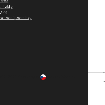
latba
ontakty
DPR
bchodní podmínky
007–2025 Chefshop.cz
www.chefshop.cz