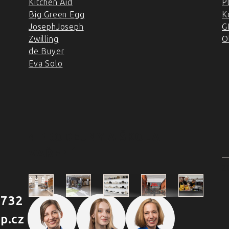
Kitchen Aid
P
Big Green Egg
K
JosephJoseph
G
Zwilling
O
de Buyer
Eva Solo
4 PRODEJNY A ŠKOLA
VAŘENÍ
2
 732
Škola
p.cz
Praha
Praha
Outlet
Brno
vaření