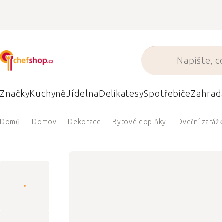
Přejít
na
obsah
Značky
Kuchyně
Jídelna
Delikatesy
Spotřebiče
Zahrad
Domů
Domov
Dekorace
Bytové doplňky
Dveřní zaráž