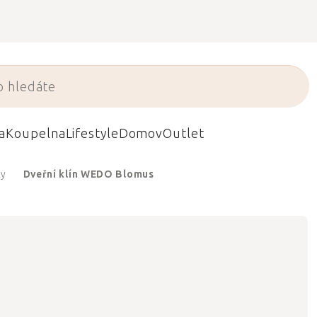
a
Koupelna
Lifestyle
Domov
Outlet
ky
Dveřní klín WEDO Blomus