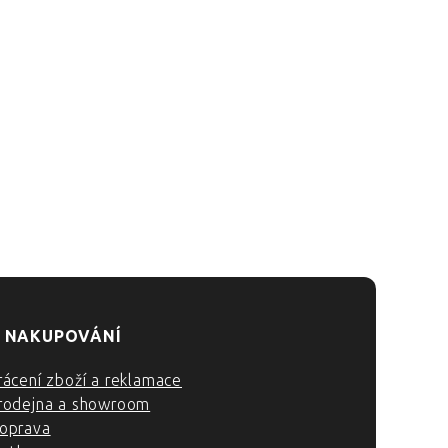
 NAKUPOVÁNÍ
rácení zboží a reklamace
rodejna a showroom
oprava