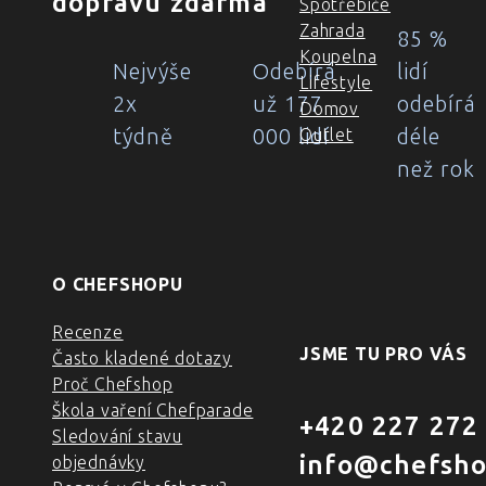
dopravu zdarma
Spotřebiče
Zahrada
85 %
Koupelna
Nejvýše
Odebírá
lidí
Lifestyle
2x
už 177
odebírá
Domov
týdně
000 lidí
déle
Outlet
než rok
O CHEFSHOPU
Recenze
JSME TU PRO VÁS
Často kladené dotazy
Proč Chefshop
Škola vaření Chefparade
+420 227 272
Sledování stavu
info@chefsho
objednávky