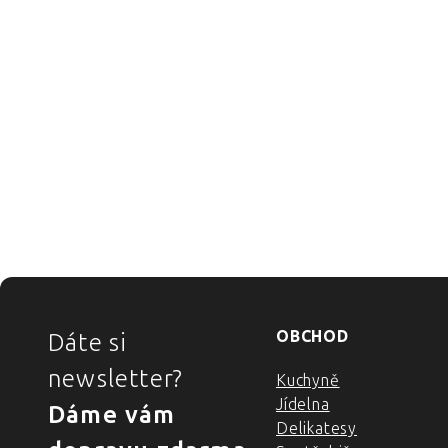
ZÁPATÍ
OBCHOD
Dáte si
newsletter?
Kuchyně
Jídelna
Dáme vám
Delikatesy