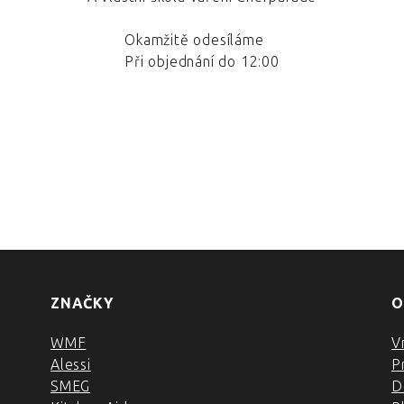
Okamžitě odesíláme
Při objednání do 12:00
ZNAČKY
O
WMF
V
Alessi
P
SMEG
D