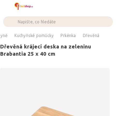
Přejít
na
obsah
hyně
Kuchyňské pomůcky
Prkénka
Dřevěná
Dřevěná krájecí deska na zeleninu
Brabantia 25 x 40 cm