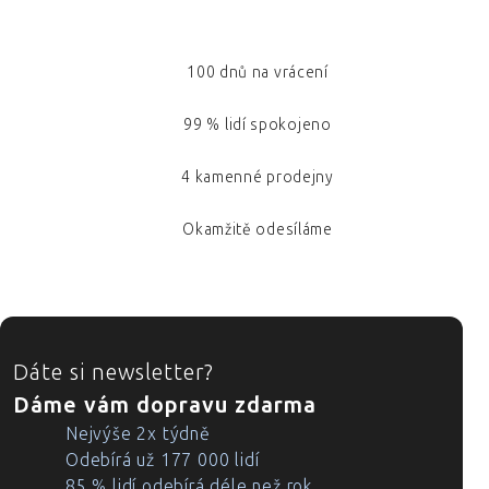
100 dnů na vrácení
99 % lidí spokojeno
4 kamenné prodejny
Okamžitě odesíláme
ZÁPATÍ
Dáte si newsletter?
Dáme vám dopravu zdarma
Nejvýše 2x týdně
Odebírá už 177 000 lidí
85 % lidí odebírá déle než rok