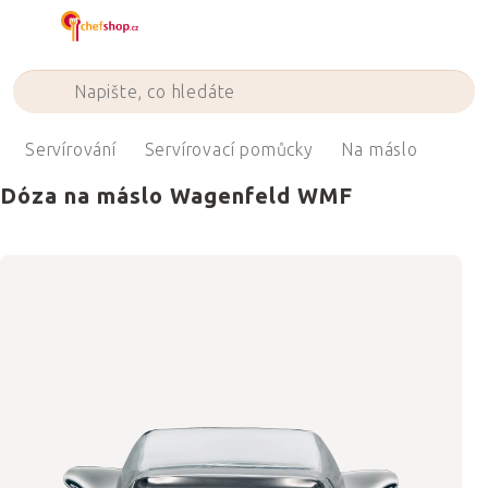
Přejít
na
obsah
Servírování
Servírovací pomůcky
Na máslo
Dóza na máslo Wagenfeld WMF