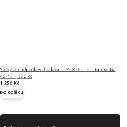
Sáčky do odpadkového koše L PERFECTFIT Brabantia
40-45 l, 120 ks
1 250 Kč
DO KOŠÍKU
ZÁPATÍ