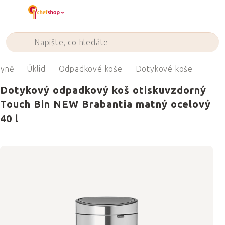
Přejít
na
obsah
hyně
Úklid
Odpadkové koše
Dotykové koše
Dotykový odpadkový koš otiskuvzdorný
Touch Bin NEW Brabantia matný ocelový
40 l