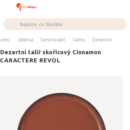
Přejít
na
obsah
Domů
Jídelna
Servírování
Talíře
Dezertní
Dezertní talíř skořicový Cinnamon
CARACTERE REVOL