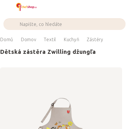
Přejít
na
obsah
Domů
Domov
Textil
Kuchyň
Zástěry
Dětská zástěra Zwilling džungľa