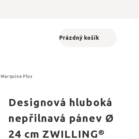
Prázdný košík
Nákupní košík
 Marquina Plus
Designová hluboká
nepřilnavá pánev Ø
24 cm ZWILLING®