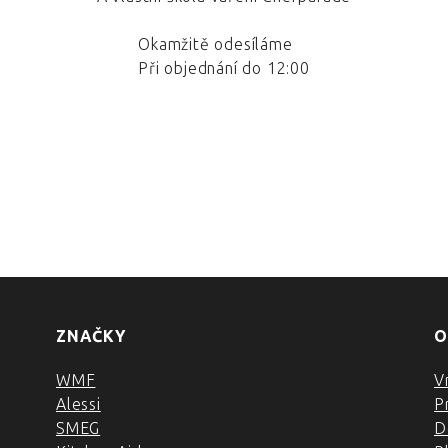
Okamžitě odesíláme
Při objednání do 12:00
ZNAČKY
O
WMF
V
Alessi
P
SMEG
D