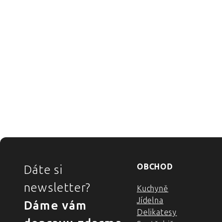
ZÁPATÍ
OBCHOD
Dáte si
newsletter?
Kuchyně
Jídelna
Dáme vám
Delikatesy