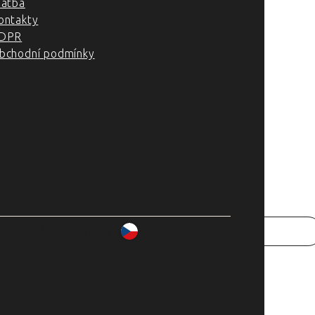
latba
ontakty
DPR
bchodní podmínky
007–2025 Chefshop.cz
www.chefshop.cz