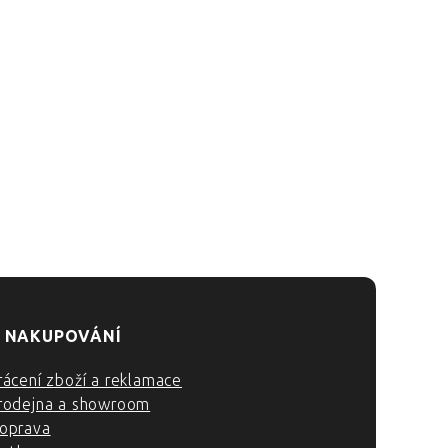
 NAKUPOVÁNÍ
rácení zboží a reklamace
rodejna a showroom
oprava