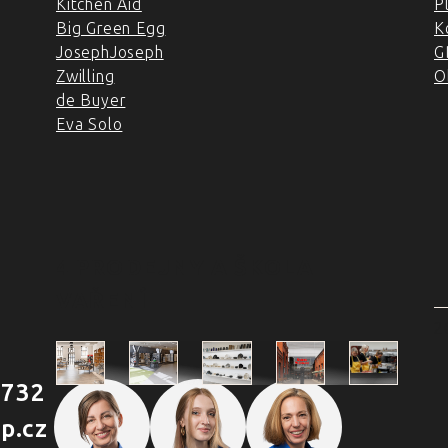
Kitchen Aid
P
Big Green Egg
K
JosephJoseph
G
Zwilling
O
de Buyer
Eva Solo
4 PRODEJNY A ŠKOLA
VAŘENÍ
2
 732
Škola
p.cz
Praha
Praha
Outlet
Brno
vaření