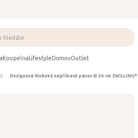
a
Koupelna
Lifestyle
Domov
Outlet
ní
Designová hluboká nepřilnavá pánev Ø 24 cm ZWILLING®