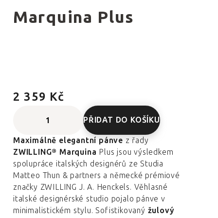
Marquina Plus
2 359 Kč
PŘIDAT DO KOŠÍKU
Maximálně elegantní pánve
z řady
ZWILLING® Marquina
Plus jsou výsledkem
spolupráce italských designérů ze Studia
Matteo Thun & partners a německé prémiové
značky ZWILLING J. A. Henckels. Věhlasné
italské designérské studio pojalo pánve v
minimalistickém stylu. Sofistikovaný
žulový