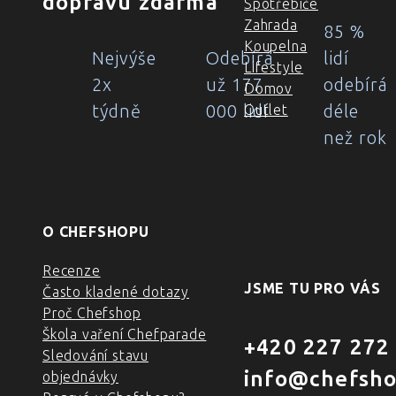
dopravu zdarma
Spotřebiče
Zahrada
85 %
Koupelna
Nejvýše
Odebírá
lidí
Lifestyle
2x
už 177
odebírá
Domov
týdně
000 lidí
déle
Outlet
než rok
O CHEFSHOPU
Recenze
JSME TU PRO VÁS
Často kladené dotazy
Proč Chefshop
Škola vaření Chefparade
+420 227 272
Sledování stavu
info@chefsho
objednávky