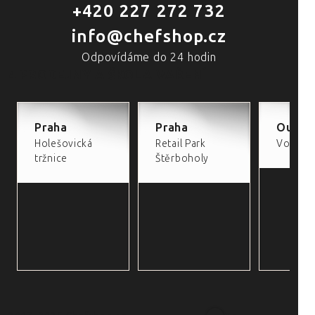
+420 227 272 732
info@chefshop.cz
Odpovídáme do 24 hodin
4 PRODEJNY A ŠKOLA VAŘENÍ
Praha
Praha
Outlet
Holešovická
Retail Park
Volta Re
tržnice
Štěrboholy