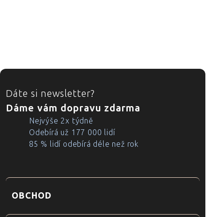
ZÁPATÍ
Dáte si newsletter?
Dáme vám dopravu zdarma
Nejvýše 2x týdně
Odebírá už 177 000 lidí
85 % lidí odebírá déle než rok
OBCHOD