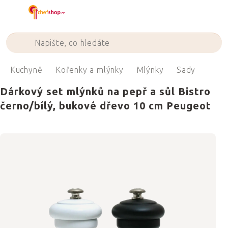
Přejít
na
obsah
Kuchyně
Kořenky a mlýnky
Mlýnky
Sady
Dárkový set mlýnků na pepř a sůl Bistro
černo/bílý, bukové dřevo 10 cm Peugeot