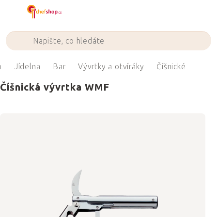
Přejít
na
obsah
ů
Jídelna
Bar
Vývrtky a otvíráky
Číšnické
Číšnická vývrtka WMF