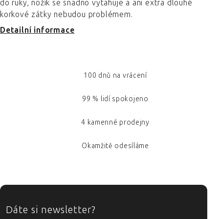
do ruky, nožík se snadno vytahuje a ani extra dlouhé
korkové zátky nebudou problémem.
Detailní informace
100 dnů na vrácení
99 % lidí spokojeno
4 kamenné prodejny
Okamžitě odesíláme
ZÁPATÍ
Dáte si newsletter?