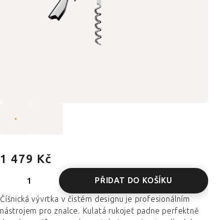
1 479 Kč
PŘIDAT DO KOŠÍKU
Číšnická vývrtka v čistém designu je profesionálním
nástrojem pro znalce. Kulatá rukojeť padne perfektně