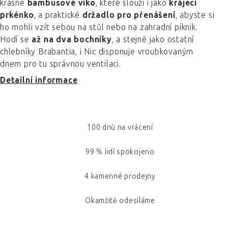
krásné
bambusové víko
, které slouží i jako
krájecí
prkénko
, a praktické
držadlo pro přenášení
, abyste si
ho mohli vzít sebou na stůl nebo na zahradní piknik.
Hodí se
až na dva bochníky
, a stejně jako ostatní
chlebníky Brabantia, i Nic disponuje vroubkovaným
dnem pro tu správnou ventilaci.
Detailní informace
100 dnů na vrácení
99 % lidí spokojeno
4 kamenné prodejny
Okamžitě odesíláme