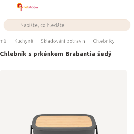
Přejít
na
obsah
mů
Kuchyně
Skladování potravin
Chlebníky
Chlebník s prkénkem Brabantia šedý