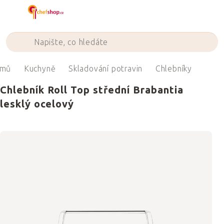
Přejít
na
obsah
mů
Kuchyně
Skladování potravin
Chlebníky
Chlebník Roll Top střední Brabantia
lesklý ocelový