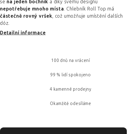
se
na jeden bochník
a díky svému designu
nepotřebuje mnoho místa
. Chlebník Roll Top má
částečně rovný vršek
, což umožňuje umístění dalších
dóz.
Detailní informace
100 dnů na vrácení
99 % lidí spokojeno
4 kamenné prodejny
Okamžitě odesíláme
ZÁPATÍ