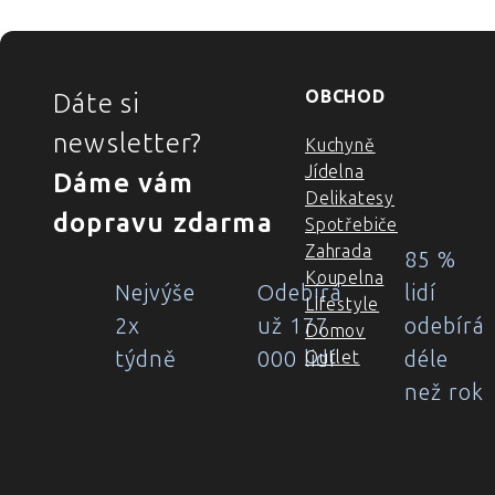
ZÁPATÍ
OBCHOD
Dáte si
newsletter?
Kuchyně
Jídelna
Dáme vám
Delikatesy
dopravu zdarma
Spotřebiče
Zahrada
85 %
Koupelna
Nejvýše
Odebírá
lidí
Lifestyle
2x
už 177
odebírá
Domov
týdně
000 lidí
déle
Outlet
než rok