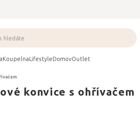
a
Koupelna
Lifestyle
Domov
Outlet
hřívačem
jové konvice s ohřívačem