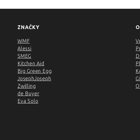
ZNAČKY
O
WMF
V
Alessi
P
SMEG
D
Kitchen Aid
P
Big Green Egg
K
JosephJoseph
G
Zwilling
O
de Buyer
Eva Solo