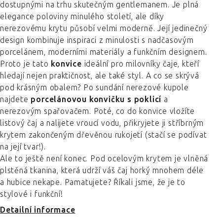
dostupnými na trhu skutečným gentlemanem. Je plná
elegance poloviny minulého století, ale díky
nerezovému krytu působí velmi moderně. Její jedinečný
design kombinuje inspiraci z minulosti s nadčasovým
porcelánem, moderními materiály a funkčním designem.
Proto je tato
konvice
ideální pro milovníky čaje, kteří
hledají nejen praktičnost, ale také styl. A co se skrývá
pod krásným obalem? Po sundání nerezové kupole
najdete
porcelánovou konvičku s poklicí
a
nerezovým spařovačem. Poté, co do konvice vložíte
listový čaj a nalijete vroucí vodu, přikryjete ji stříbrným
krytem zakončeným dřevěnou rukojetí (stačí se podívat
na její tvar!).
Ale to ještě není konec. Pod ocelovým krytem je vlněná
plstěná tkanina, která udrží váš čaj horký mnohem déle
a hubice nekape. Pamatujete? Říkali jsme, že je to
stylové i funkční!
Detailní informace