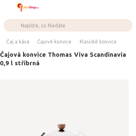
Přejít
na
obsah
Čaj a káva
Čajové konvice
Klasické konvice
Čajová konvice Thomas Viva Scandinavia
0,9 l stříbrná