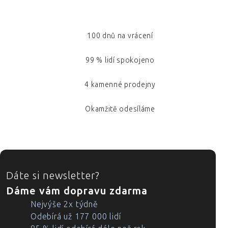
100 dnů na vrácení
99 % lidí spokojeno
4 kamenné prodejny
Okamžitě odesíláme
ZÁPATÍ
Dáte si newsletter?
Dáme vám dopravu zdarma
Nejvýše 2x týdně
Odebírá už 177 000 lidí