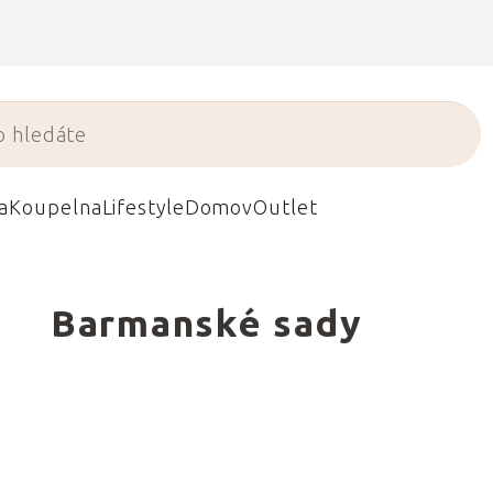
a
Koupelna
Lifestyle
Domov
Outlet
Barmanské sady