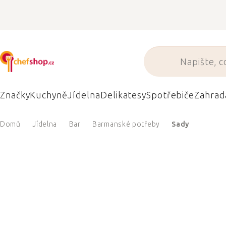
Přejít
na
obsah
Značky
Kuchyně
Jídelna
Delikatesy
Spotřebiče
Zahrad
Domů
Jídelna
Bar
Barmanské potřeby
Sady