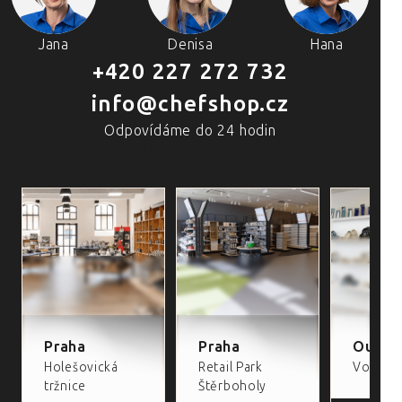
Jana
Denisa
Hana
+420 227 272 732
info@chefshop.cz
Odpovídáme do 24 hodin
4 PRODEJNY A ŠKOLA VAŘENÍ
Praha
Praha
Outlet
Holešovická
Retail Park
Volta Re
tržnice
Štěrboholy