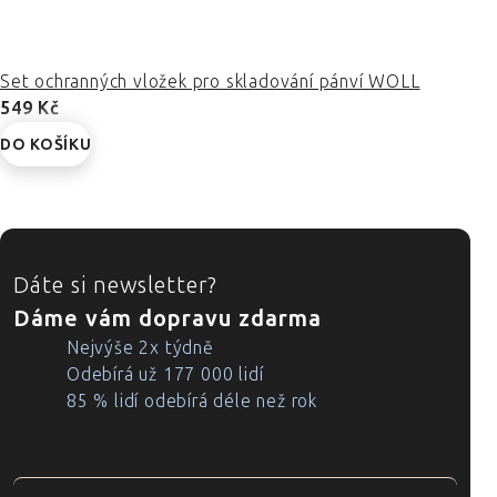
Set ochranných vložek pro skladování pánví WOLL
549 Kč
DO KOŠÍKU
ZÁPATÍ
Dáte si newsletter?
Dáme vám dopravu zdarma
Nejvýše 2x týdně
Odebírá už 177 000 lidí
85 % lidí odebírá déle než rok