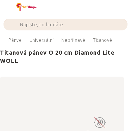
Přejít
na
obsah
ě
Pánve
Univerzální
Nepřilnavé
Titanové
Titanová pánev O 20 cm Diamond Lite
WOLL