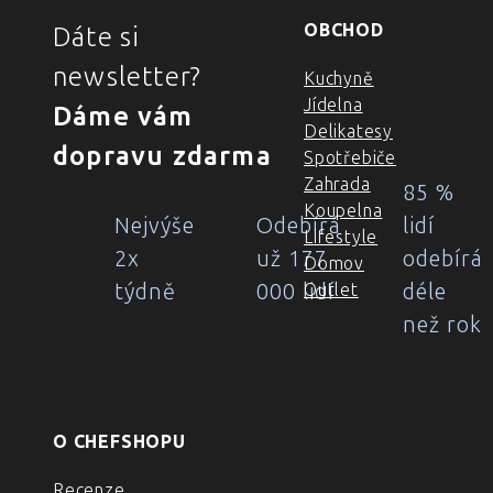
OBCHOD
Dáte si
newsletter?
Kuchyně
Jídelna
Dáme vám
Delikatesy
dopravu zdarma
Spotřebiče
Zahrada
85 %
Koupelna
Nejvýše
Odebírá
lidí
Lifestyle
2x
už 177
odebírá
Domov
týdně
000 lidí
déle
Outlet
než rok
O CHEFSHOPU
Recenze