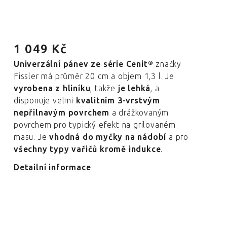
1 049 Kč
Univerzální pánev ze série Cenit®
značky
Fissler má průměr 20 cm a objem 1,3 l. Je
vyrobena z hliníku
, takže
je lehká
, a
disponuje velmi
kvalitním 3-vrstvým
nepřilnavým povrchem
a drážkovaným
povrchem pro typický efekt na grilovaném
masu. Je
vhodná do myčky na nádobí
a pro
všechny typy vařičů
kromě indukce
.
Detailní informace