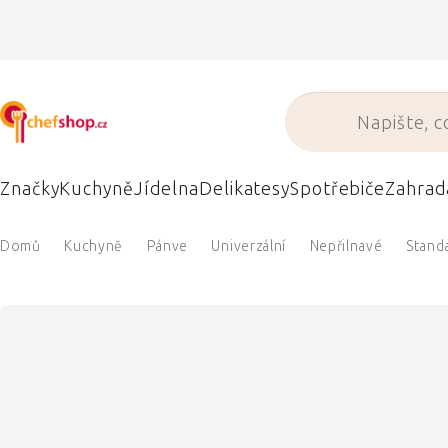
Přejít
na
obsah
Značky
Kuchyně
Jídelna
Delikatesy
Spotřebiče
Zahrad
Domů
Kuchyně
Pánve
Univerzální
Nepřilnavé
Stand