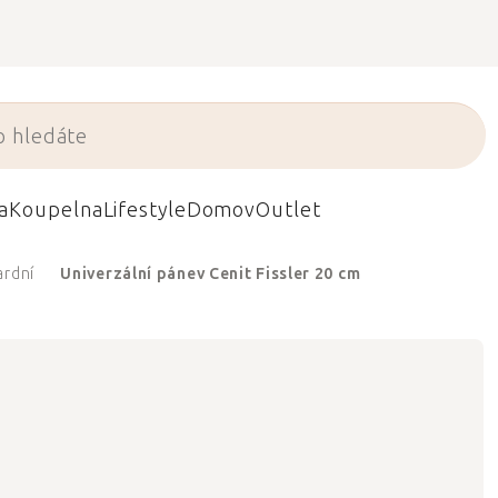
a
Koupelna
Lifestyle
Domov
Outlet
ardní
Univerzální pánev Cenit Fissler 20 cm