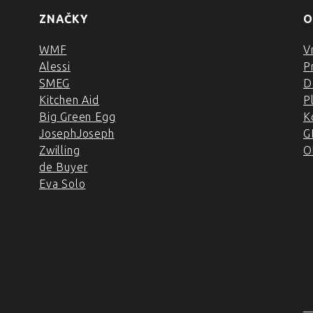
ZNAČKY
O
WMF
V
Alessi
P
SMEG
D
Kitchen Aid
P
Big Green Egg
K
JosephJoseph
G
Zwilling
O
de Buyer
Eva Solo
4 PRODEJNY A ŠKOLA
VAŘENÍ