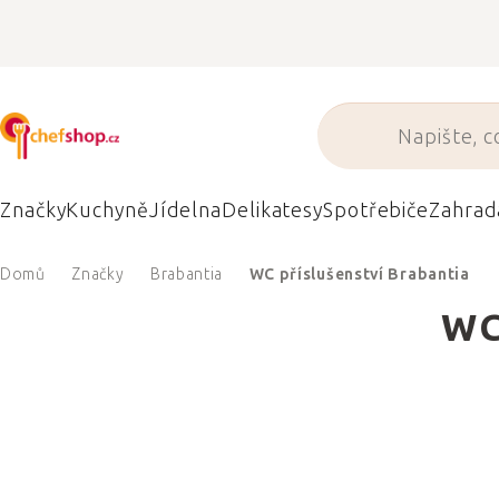
Přejít
na
obsah
Značky
Kuchyně
Jídelna
Delikatesy
Spotřebiče
Zahrad
Domů
Značky
Brabantia
WC příslušenství Brabantia
WC