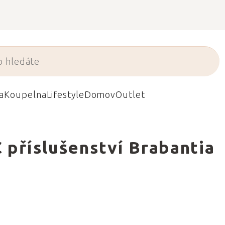
a
Koupelna
Lifestyle
Domov
Outlet
 příslušenství Brabantia