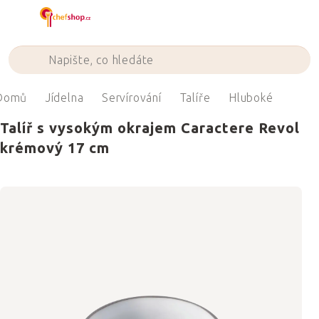
Přejít
na
obsah
Domů
Jídelna
Servírování
Talíře
Hluboké
Talíř s vysokým okrajem Caractere Revol
krémový 17 cm