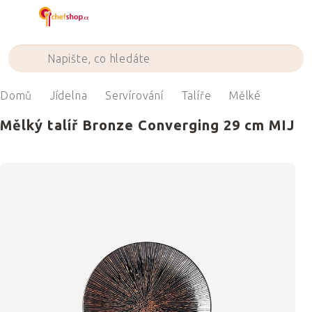
Přejít
na
obsah
Domů
Jídelna
Servírování
Talíře
Mělké
Mělký talíř Bronze Converging 29 cm MIJ