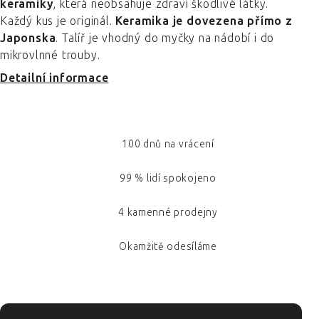
keramiky
, která neobsahuje zdraví škodlivé látky.
Každý kus je originál.
Keramika je dovezena přímo z
Japonska
. Talíř je vhodný do myčky na nádobí i do
mikrovlnné trouby.
Detailní informace
100 dnů na vrácení
99 % lidí spokojeno
4 kamenné prodejny
Okamžitě odesíláme
ZÁPATÍ