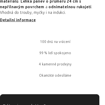
materiálů
.
Lehká pánev o průměru 24 cm s
nepřilnavým povrchem
a
odnímatelnou rukojetí
.
Vhodná do trouby, myčky i na indukci.
Detailní informace
100 dnů na vrácení
99 % lidí spokojeno
4 kamenné prodejny
Okamžitě odesíláme
ZÁPATÍ