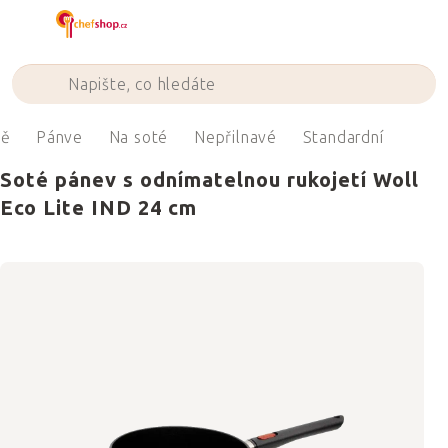
Přejít
na
obsah
ně
Pánve
Na soté
Nepřilnavé
Standardní
Soté pánev s odnímatelnou rukojetí Woll
Eco Lite IND 24 cm