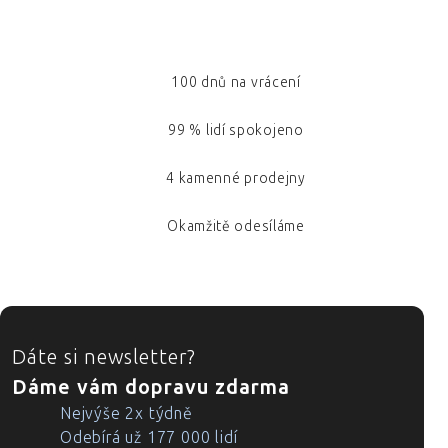
100 dnů na vrácení
99 % lidí spokojeno
4 kamenné prodejny
Okamžitě odesíláme
ZÁPATÍ
Dáte si newsletter?
Dáme vám dopravu zdarma
Nejvýše 2x týdně
Odebírá už 177 000 lidí