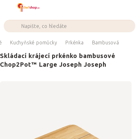
Přejít
na
obsah
ě
Kuchyňské pomůcky
Prkénka
Bambusová
Skládací krájecí prkénko bambusové
Chop2Pot™ Large Joseph Joseph