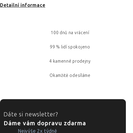
Detailní informace
100 dnů na vrácení
99 % lidí spokojeno
4 kamenné prodejny
Okamžitě odesíláme
ZÁPATÍ
Dáte si newsletter?
Dáme vám dopravu zdarma
Nejvýše 2x týdně