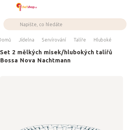
Přejít
na
obsah
Domů
Jídelna
Servírování
Talíře
Hluboké
Set 2 mělkých misek/hlubokých talířů
Bossa Nova Nachtmann