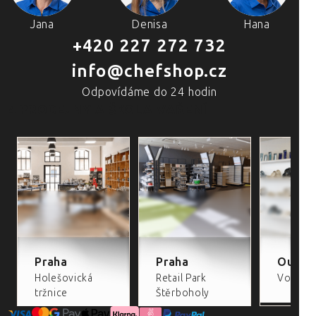
Jana
Denisa
Hana
+420 227 272 732
info@chefshop.cz
Odpovídáme do 24 hodin
4 PRODEJNY A ŠKOLA VAŘENÍ
Praha
Praha
Outlet
Holešovická
Retail Park
Volta Re
tržnice
Štěrboholy