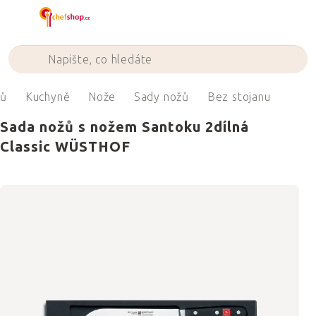
Přejít
na
obsah
ů
Kuchyně
Nože
Sady nožů
Bez stojanu
Sada nožů s nožem Santoku 2dílná
Classic WÜSTHOF