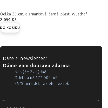
Ocílka 26 cm, diamantová, černá, plast, Wüsthof
2 099 Kč
DO KOŠÍKU
ZÁPATÍ
Dáte si newsletter?
Dáme vám dopravu zdarma
Nejvýše 2x týdně
Odebírá už 177 000 lidí
85 % lidí odebírá déle než rok