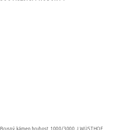
Brusný kámen hrubost 1000/3000 J WÜSTHOF