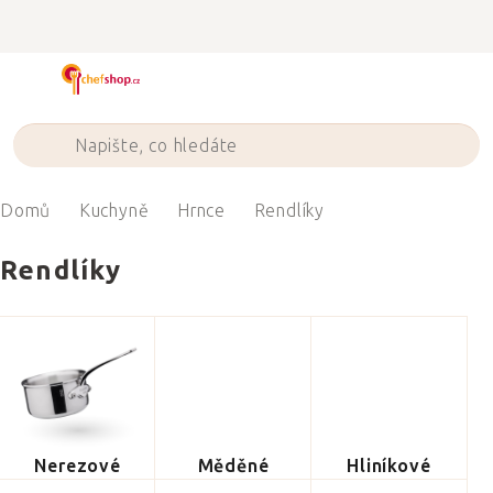
Přejít
na
obsah
Domů
Kuchyně
Hrnce
Rendlíky
Rendlíky
Nerezové
Měděné
Hliníkové