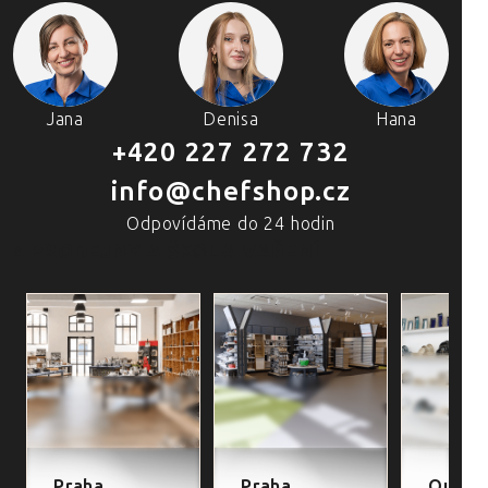
Jana
Denisa
Hana
+420 227 272 732
info@chefshop.cz
Odpovídáme do 24 hodin
4 PRODEJNY A ŠKOLA VAŘENÍ
Praha
Praha
Outlet