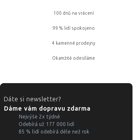
100 dnů na vrácení
99 % lidí spokojeno
4 kamenné prodejny
Okamžitě odesíláme
ZÁPATÍ
Dáte si newsletter?
Dáme vám dopravu zdarma
Nejvýše 2x týdně
Odebírá už 177 000 lidí
85 % lidí odebírá déle než rok