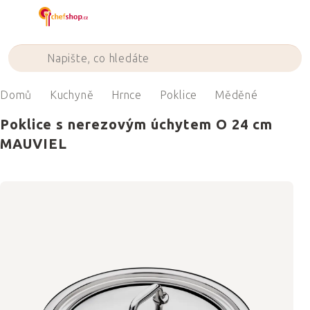
Přejít
na
obsah
Domů
Kuchyně
Hrnce
Poklice
Měděné
Poklice s nerezovým úchytem O 24 cm
MAUVIEL