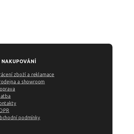
 NAKUPOVÁNÍ
rácení zboží a reklamace
rodejna a showroom
oprava
latba
ontakty
DPR
bchodní podmínky