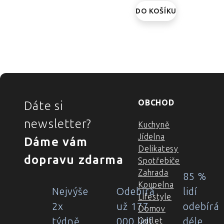
DO KOŠÍKU
ZÁPATÍ
OBCHOD
Dáte si
newsletter?
Kuchyně
Jídelna
Dáme vám
Delikatesy
dopravu zdarma
Spotřebiče
Zahrada
85 %
Koupelna
Nejvýše
Odebírá
lidí
Lifestyle
2x
už 177
odebírá
Domov
týdně
000 lidí
déle
Outlet