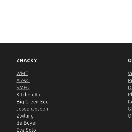
ZNAČKY
O
WMF
V
Alessi
P
SMEG
D
Kitchen Aid
P
Big Green Egg
K
JosephJoseph
G
Zwilling
O
de Buyer
Eva Solo