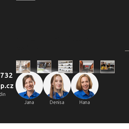
4 PRODEJNY A ŠKOLA
VAŘENÍ
2
 732
Škola
p.cz
Praha
Praha
Outlet
Brno
vaření
Holešovická
Retail Park
Praha
Náměstí
din
Chefpa
tržnice
Štěrboholy
Svobody
Volta
Jana
Denisa
Hana
Holešovi
Real
tržnice
Zličín