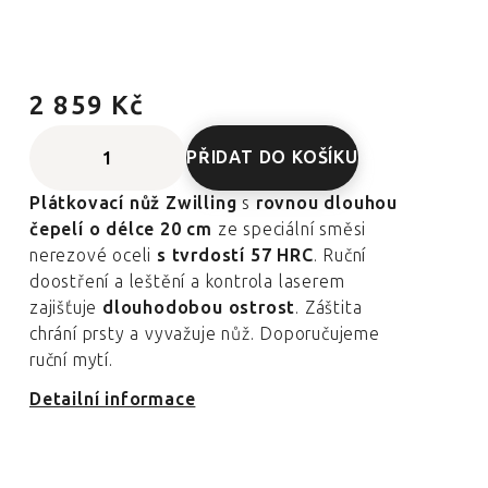
2 859 Kč
PŘIDAT DO KOŠÍKU
Plátkovací nůž Zwilling
s
rovnou dlouhou
čepelí o délce 20 cm
ze speciální směsi
nerezové oceli
s tvrdostí 57 HRC
. Ruční
doostření a leštění a kontrola laserem
zajišťuje
dlouhodobou ostrost
. Záštita
chrání prsty a vyvažuje nůž. Doporučujeme
ruční mytí.
Detailní informace