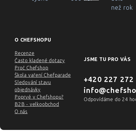
než rok
O CHEFSHOPU
Recenze
JSME TU PRO VÁS
Často kladené dotazy
Proč Chefshop
Škola vaření Chefparade
+420 227 272
Sledování stavu
info@chefsho
objednávky
Poprvé v Chefshopu?
Odpovídáme do 24 ho
B2B - velkoobchod
O nás