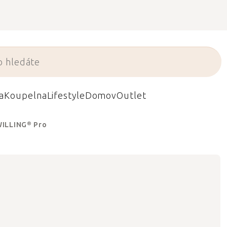
a
Koupelna
Lifestyle
Domov
Outlet
WILLING® Pro