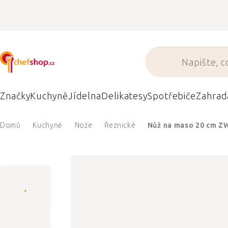
Přejít
na
obsah
Značky
Kuchyně
Jídelna
Delikatesy
Spotřebiče
Zahrad
Domů
Kuchyně
Nože
Řeznické
Nůž na maso 20 cm Z