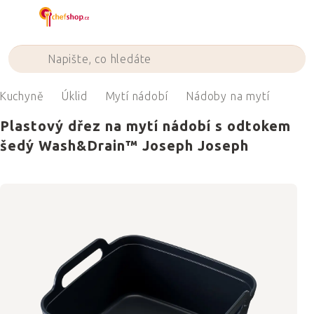
Přejít
na
obsah
Kuchyně
Úklid
Mytí nádobí
Nádoby na mytí
Plastový dřez na mytí nádobí s odtokem
šedý Wash&Drain™ Joseph Joseph