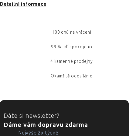
Detailní informace
100 dnů na vrácení
99 % lidí spokojeno
4 kamenné prodejny
Okamžitě odesíláme
ZÁPATÍ
Dáte si newsletter?
Dáme vám dopravu zdarma
Nejvýše 2x týdně