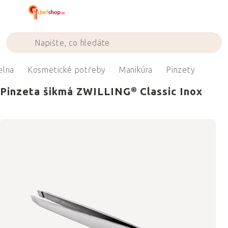
Přejít
na
obsah
elna
Kosmetické potřeby
Manikúra
Pinzety
Pinzeta šikmá ZWILLING® Classic Inox