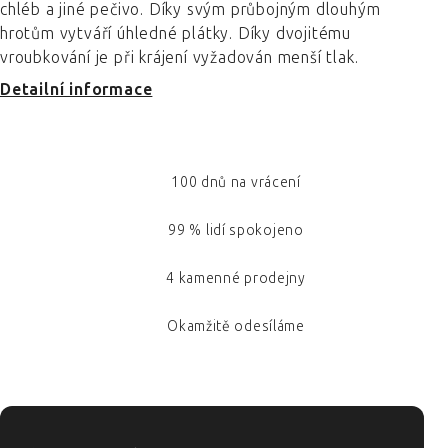
chléb a jiné pečivo. Díky svým průbojným dlouhým
hrotům vytváří úhledné plátky. Díky dvojitému
vroubkování je při krájení vyžadován menší tlak.
Detailní informace
100 dnů na vrácení
99 % lidí spokojeno
4 kamenné prodejny
Okamžitě odesíláme
ZÁPATÍ