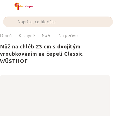
Přejít
na
obsah
Domů
Kuchyně
Nože
Na pečivo
Nůž na chléb 23 cm s dvojitým
vroubkováním na čepeli Classic
WÜSTHOF