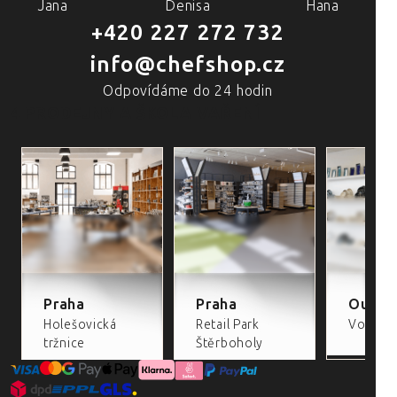
Jana
Denisa
Hana
+420 227 272 732
info@chefshop.cz
Odpovídáme do 24 hodin
4 PRODEJNY A ŠKOLA VAŘENÍ
Praha
Praha
Outlet
Holešovická
Retail Park
Volta Re
tržnice
Štěrboholy