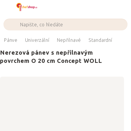
Přejít
na
obsah
Pánve
Univerzální
Nepřilnavé
Standardní
Nerezová pánev s nepřilnavým
povrchem O 20 cm Concept WOLL