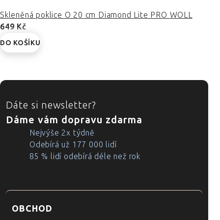
Skleněná poklice O 20 cm Diamond Lite PRO WOLL
649 Kč
DO KOŠÍKU
ZÁPATÍ
Dáte si newsletter?
Dáme vám dopravu zdarma
Nejvýše 2x týdně
Odebírá už 177 000 lidí
85 % lidí odebírá déle než rok
OBCHOD