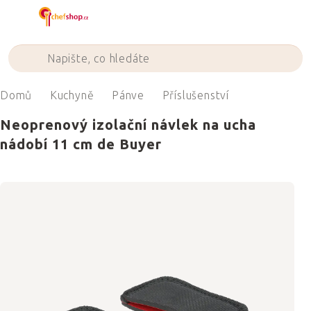
Přejít
na
obsah
Domů
Kuchyně
Pánve
Příslušenství
Neoprenový izolační návlek na ucha
nádobí 11 cm de Buyer