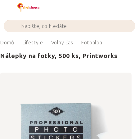
Přejít
na
obsah
Domů
Lifestyle
Volný čas
Fotoalba
Nálepky na fotky, 500 ks, Printworks