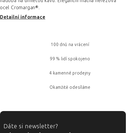
nádoba na umletou kávu. Elegantní matná nerezová
ocel Cromargan®.
Detailní informace
100 dnů na vrácení
99 % lidí spokojeno
4 kamenné prodejny
Okamžitě odesíláme
ZÁPATÍ
Dáte si newsletter?