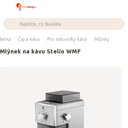
Přejít
na
obsah
delna
Čaj a káva
Pro milovníky kávy
Mlýnky
Mlýnek na kávu Stelio WMF