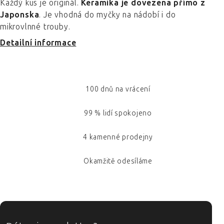
Každý kus je originál.
Keramika je dovezena přímo z
Japonska
. Je vhodná do myčky na nádobí i do
mikrovlnné trouby.
Detailní informace
100 dnů na vrácení
99 % lidí spokojeno
4 kamenné prodejny
Okamžitě odesíláme
ZÁPATÍ