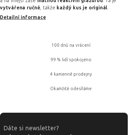
a na vnější zase
matnou reaktivní glazurou
. Ta je
vytvářena ručně
, takže
každý kus je originál
.
Detailní informace
100 dnů na vrácení
99 % lidí spokojeno
4 kamenné prodejny
Okamžitě odesíláme
ZÁPATÍ
Dáte si newsletter?