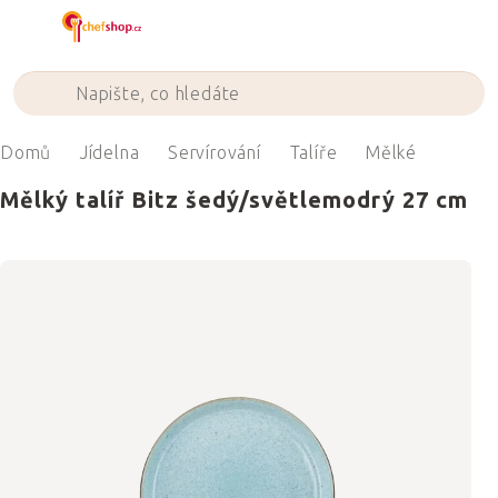
Přejít
na
obsah
Domů
Jídelna
Servírování
Talíře
Mělké
Mělký talíř Bitz šedý/světlemodrý 27 cm