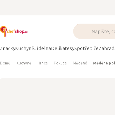
Přejít
na
obsah
Značky
Kuchyně
Jídelna
Delikatesy
Spotřebiče
Zahrad
Domů
Kuchyně
Hrnce
Poklice
Měděné
Měděná pok