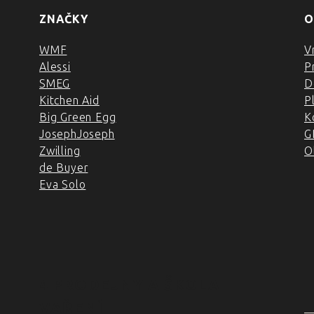
ZNAČKY
O
WMF
V
Alessi
P
SMEG
D
Kitchen Aid
P
Big Green Egg
K
JosephJoseph
G
Zwilling
O
de Buyer
Eva Solo
4 PRODEJNY A ŠKOLA
VAŘENÍ