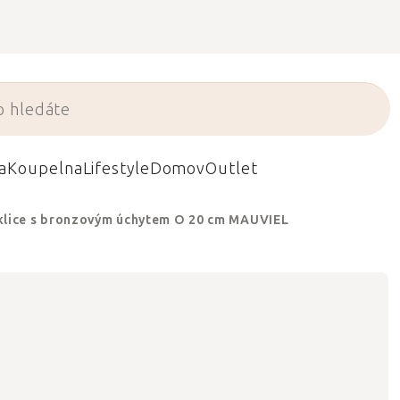
a
Koupelna
Lifestyle
Domov
Outlet
lice s bronzovým úchytem O 20 cm MAUVIEL