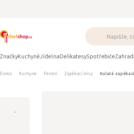
Přejít
na
obsah
Značky
Kuchyně
Jídelna
Delikatesy
Spotřebiče
Zahrad
Domů
Kuchyně
Pečení
Zapékací mísy
Kulatá zapékac