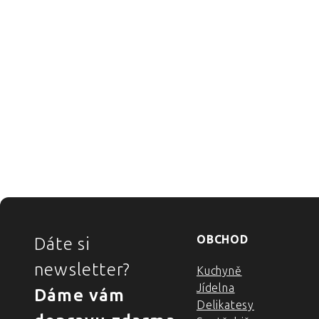
ZÁPATÍ
OBCHOD
Dáte si
newsletter?
Kuchyně
Jídelna
Dáme vám
Delikatesy