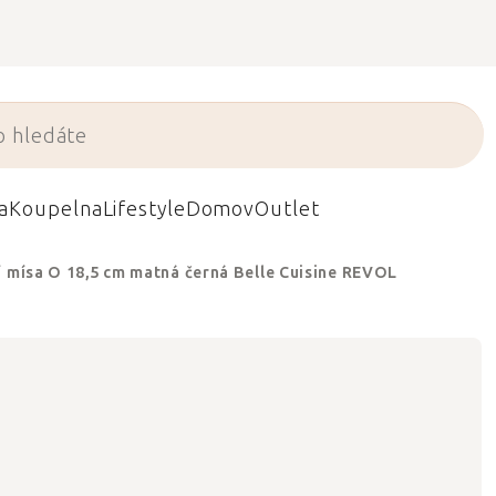
a
Koupelna
Lifestyle
Domov
Outlet
í mísa O 18,5 cm matná černá Belle Cuisine REVOL