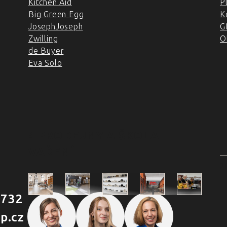
Kitchen Aid
P
Big Green Egg
K
JosephJoseph
G
Zwilling
O
de Buyer
Eva Solo
4 PRODEJNY A ŠKOLA
VAŘENÍ
2
 732
Škola
p.cz
Praha
Praha
Outlet
Brno
vaření