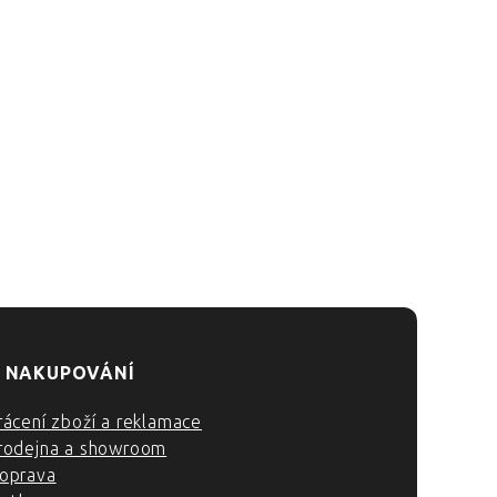
 NAKUPOVÁNÍ
rácení zboží a reklamace
rodejna a showroom
oprava