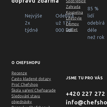
dopravu zdarma
Spotřebiče
Zahrada
85 %
Koupelna
Nejvýše
Odebírá
lidí
Lifestyle
2x
už 177
odebírá
Domov
týdně
000 lidí
déle
Outlet
než rok
O CHEFSHOPU
Recenze
JSME TU PRO VÁS
Často kladené dotazy
Proč Chefshop
Škola vaření Chefparade
+420 227 272
Sledování stavu
info@chefsho
objednávky