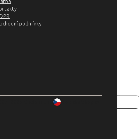
latba
ontakty
DPR
bchodní podmínky
007–2025 Chefshop.cz
www.chefshop.cz