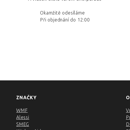
Okamžitě odesíláme
Při objednání do 12:00
ZNAČKY
O
WMF
V
Alessi
P
SMEG
D