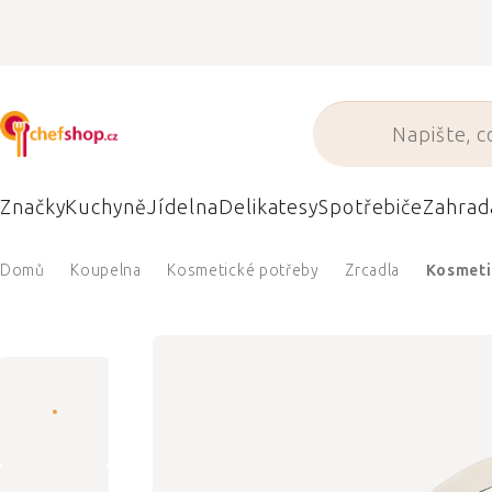
Přejít
na
obsah
Značky
Kuchyně
Jídelna
Delikatesy
Spotřebiče
Zahrad
Domů
Koupelna
Kosmetické potřeby
Zrcadla
Kosmeti