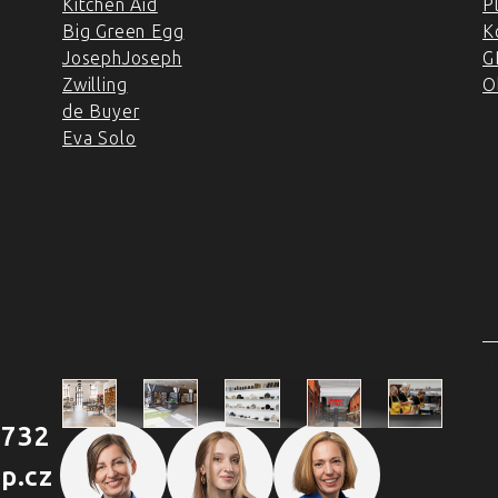
Kitchen Aid
P
Big Green Egg
K
JosephJoseph
G
Zwilling
O
de Buyer
Eva Solo
4 PRODEJNY A ŠKOLA
VAŘENÍ
2
 732
Škola
p.cz
Praha
Praha
Outlet
Brno
vaření