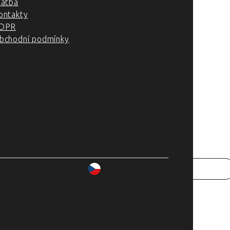
latba
ontakty
DPR
bchodní podmínky
007–2025 Chefshop.cz
www.chefshop.cz