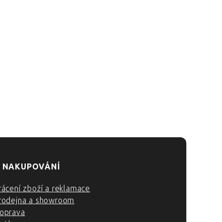
 NAKUPOVÁNÍ
rácení zboží a reklamace
rodejna a showroom
oprava