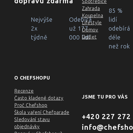
dopravu zdarma
Spotřebiče
Zahrada
85 %
Koupelna
Nejvýše
Odebírá
lidí
Lifestyle
2x
už 177
odebírá
Domov
týdně
000 lidí
déle
Outlet
než rok
O CHEFSHOPU
Recenze
JSME TU PRO VÁS
Často kladené dotazy
Proč Chefshop
Škola vaření Chefparade
+420 227 272
Sledování stavu
info@chefsho
objednávky