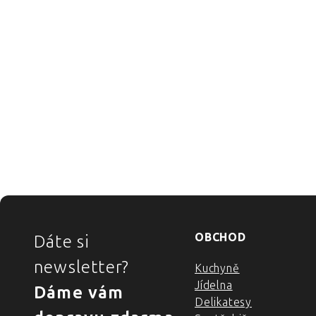
ZÁPATÍ
OBCHOD
Dáte si
newsletter?
Kuchyně
Jídelna
Dáme vám
Delikatesy