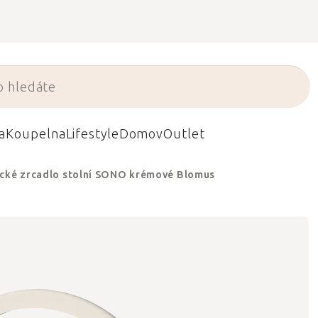
a
Koupelna
Lifestyle
Domov
Outlet
cké zrcadlo stolní SONO krémové Blomus