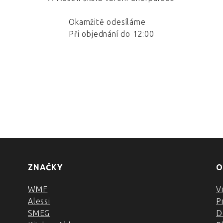
Okamžitě odesíláme
Při objednání do 12:00
ZNAČKY
O
WMF
V
Alessi
P
SMEG
D