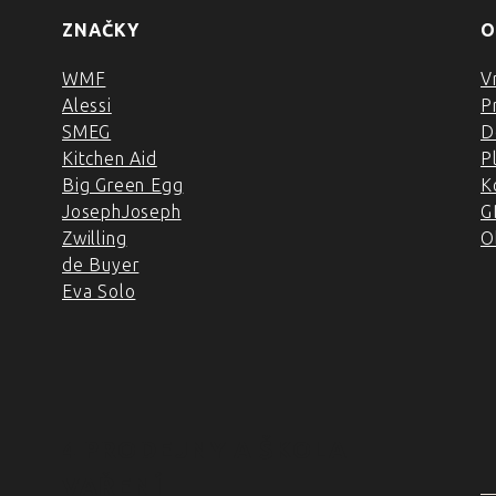
ZNAČKY
O
WMF
V
Alessi
P
SMEG
D
Kitchen Aid
P
Big Green Egg
K
JosephJoseph
G
Zwilling
O
de Buyer
Eva Solo
4 PRODEJNY A ŠKOLA
VAŘENÍ