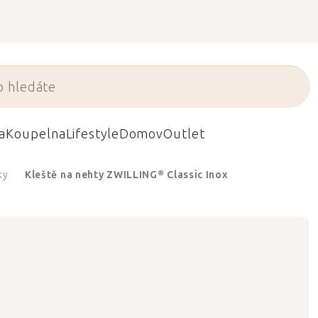
a
Koupelna
Lifestyle
Domov
Outlet
ky
Kleště na nehty ZWILLING® Classic Inox