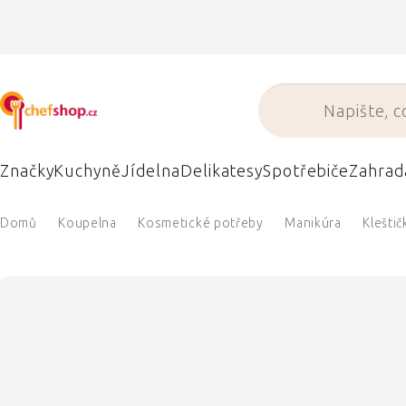
Přejít
na
obsah
Značky
Kuchyně
Jídelna
Delikatesy
Spotřebiče
Zahrad
Domů
Koupelna
Kosmetické potřeby
Manikúra
Kleštič