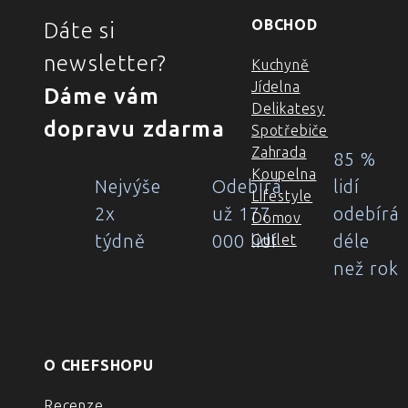
OBCHOD
Dáte si
newsletter?
Kuchyně
Jídelna
Dáme vám
Delikatesy
dopravu zdarma
Spotřebiče
Zahrada
85 %
Koupelna
Nejvýše
Odebírá
lidí
Lifestyle
2x
už 177
odebírá
Domov
týdně
000 lidí
déle
Outlet
než rok
O CHEFSHOPU
Recenze