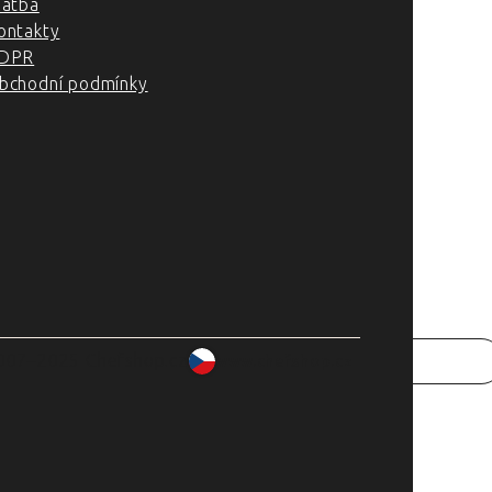
latba
ontakty
DPR
bchodní podmínky
007–2025 Chefshop.cz
www.chefshop.cz