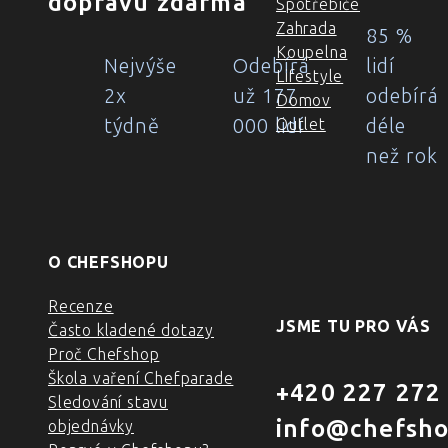
dopravu zdarma
Spotřebiče
Zahrada
85 %
Koupelna
Nejvýše
Odebírá
lidí
Lifestyle
2x
už 177
odebírá
Domov
týdně
000 lidí
déle
Outlet
než rok
O CHEFSHOPU
Recenze
JSME TU PRO VÁS
Často kladené dotazy
Proč Chefshop
Škola vaření Chefparade
+420 227 272
Sledování stavu
info@chefsho
objednávky