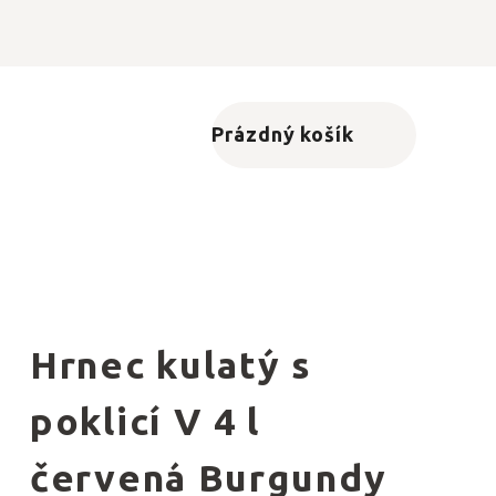
Prázdný košík
Nákupní košík
Hrnec kulatý s
poklicí V 4 l
červená Burgundy