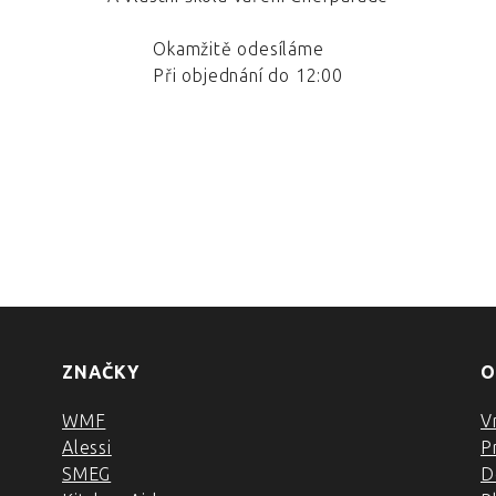
Okamžitě odesíláme
Při objednání do 12:00
ZNAČKY
O
WMF
V
Alessi
P
SMEG
D