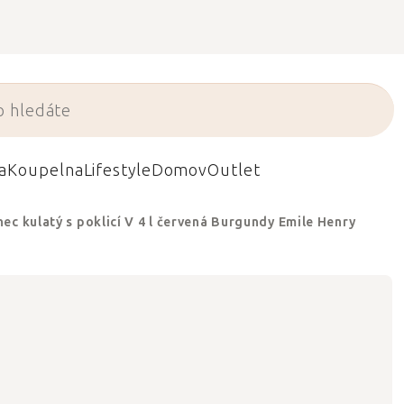
a
Koupelna
Lifestyle
Domov
Outlet
nec kulatý s poklicí V 4 l červená Burgundy Emile Henry