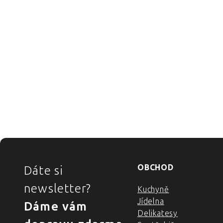
ZÁPATÍ
OBCHOD
Dáte si
newsletter?
Kuchyně
Jídelna
Dáme vám
Delikatesy