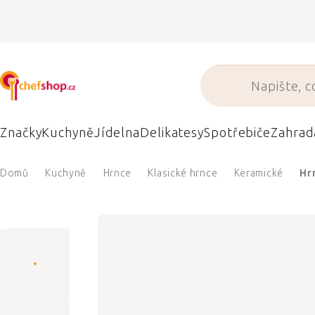
Přejít
na
obsah
Značky
Kuchyně
Jídelna
Delikatesy
Spotřebiče
Zahrad
Domů
Kuchyně
Hrnce
Klasické hrnce
Keramické
Hr