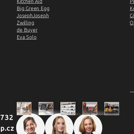
Kitchen Aid
P
Big Green Egg
K
JosephJoseph
G
Zwilling
O
de Buyer
Eva Solo
4 PRODEJNY A ŠKOLA
VAŘENÍ
2
 732
Škola
p.cz
Praha
Praha
Outlet
Brno
vaření