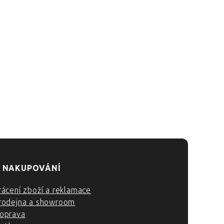
 NAKUPOVÁNÍ
rácení zboží a reklamace
rodejna a showroom
oprava