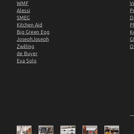
WMF
V
Alessi
P
SMEG
D
Kitchen Aid
P
Big Green Egg
K
JosephJoseph
G
Zwilling
O
de Buyer
Eva Solo
4 PRODEJNY A ŠKOLA
VAŘENÍ
2