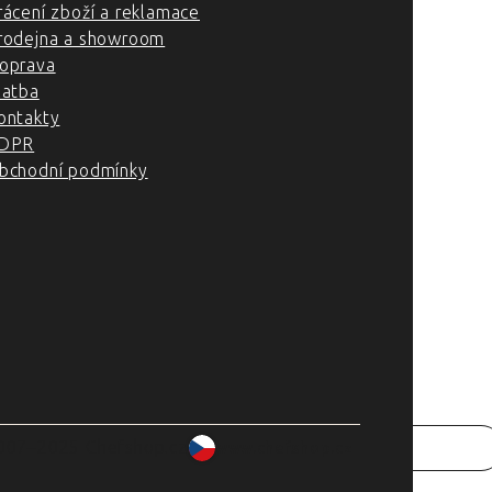
rácení zboží a reklamace
rodejna a showroom
oprava
latba
ontakty
DPR
bchodní podmínky
007–2025 Chefshop.cz
www.chefshop.cz