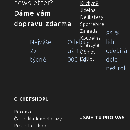
newsletter?
Kuchyně
Jídelna
Dáme vám
Delikatesy
dopravu zdarma
Spotřebiče
Zahrada
85 %
Koupelna
Nejvýše
Odebírá
lidí
Lifestyle
2x
už 177
odebírá
Domov
týdně
000 lidí
déle
Outlet
než rok
O CHEFSHOPU
Recenze
JSME TU PRO VÁS
Často kladené dotazy
Proč Chefshop