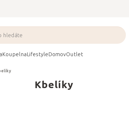
a
Koupelna
Lifestyle
Domov
Outlet
belíky
Kbelíky