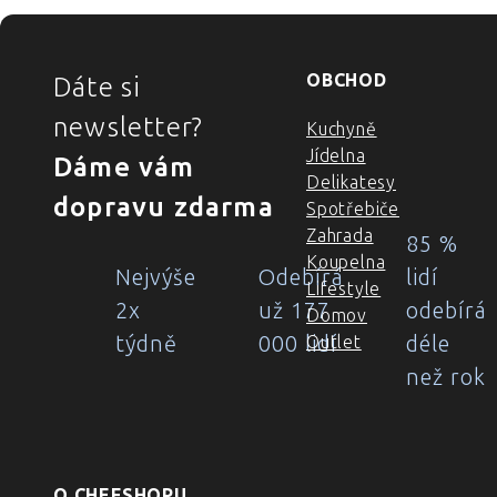
ZÁPATÍ
OBCHOD
Dáte si
newsletter?
Kuchyně
Jídelna
Dáme vám
Delikatesy
dopravu zdarma
Spotřebiče
Zahrada
85 %
Koupelna
Nejvýše
Odebírá
lidí
Lifestyle
2x
už 177
odebírá
Domov
týdně
000 lidí
déle
Outlet
než rok
O CHEFSHOPU