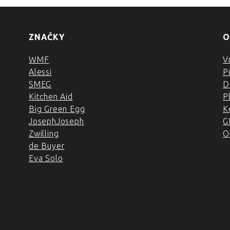
ZNAČKY
O
WMF
V
Alessi
P
SMEG
D
Kitchen Aid
P
Big Green Egg
K
JosephJoseph
G
Zwilling
O
de Buyer
Eva Solo