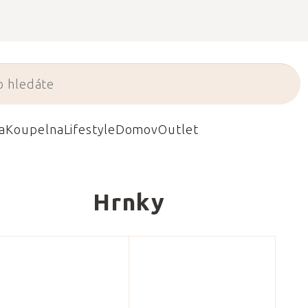
a
Koupelna
Lifestyle
Domov
Outlet
Hrnky