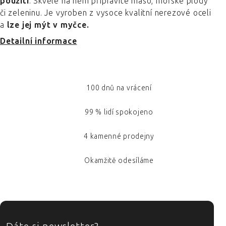
použití
. Skvěle na něm připravíte maso, mořské plody
či zeleninu. Je vyroben z vysoce kvalitní nerezové oceli
a
lze jej mýt v myčce.
Detailní informace
100 dnů na vrácení
99 % lidí spokojeno
4 kamenné prodejny
Okamžitě odesíláme
ZÁPATÍ