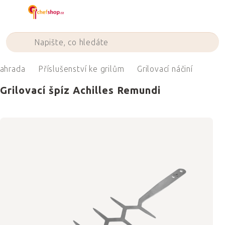
Přejít
na
obsah
ahrada
Příslušenství ke grilům
Grilovací náčiní
Grilovací špíz Achilles Remundi